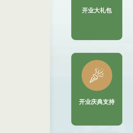
开业大礼包

开业庆典支持