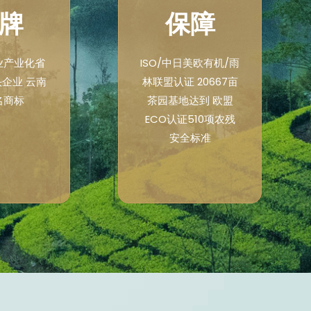
牌
保障
业产业化省
ISO/中日美欧有机/雨
企业 云南
林联盟认证 20667亩
名商标
茶园基地达到 欧盟
ECO认证510项农残
安全标准