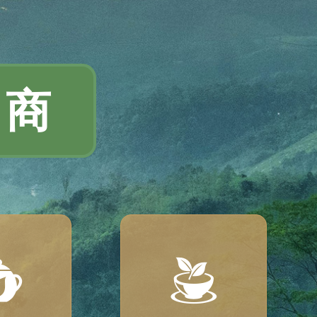
招商

